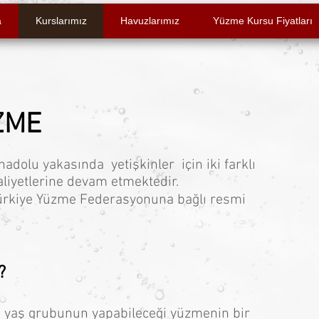
a
Kurslarımız
Havuzlarımız
Yüzme Kursu Fiyatları
ZME
dolu yakasında yetişkinler için iki farklı
iyetlerine devam etmektedir.
ürkiye Yüzme Federasyonuna bağlı resmi
?
 yaş grubunun yapabileceği yüzmenin bir