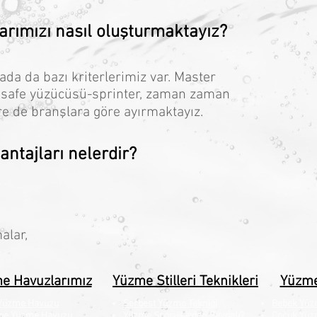
rımızı nasıl oluşturmaktayız?
rada da bazı kriterlerimiz var. Master
safe yüzücüsü-sprinter, zaman zaman
e de branşlara göre ayırmaktayız.
ntajları nelerdir?
malar,
e Havuzlarımız
Yüzme Stilleri Teknikleri
Yüzme
 Yüzme Havuzu
Serbest Yüzme Tekniği
Bebek Yüz
pe Yüzme Havuzu
Yüzme Sporu Neden Faydalı?
Çocuk Yüz