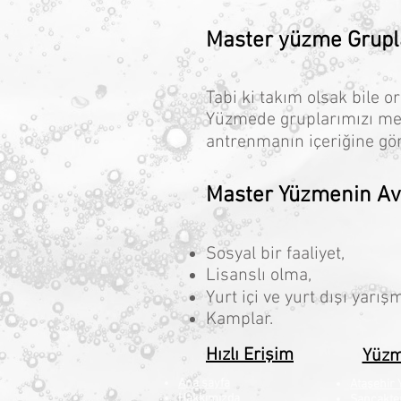
Master yüzme Grupla
Tabi ki takım olsak bile o
Yüzmede gruplarımızı me
antrenmanın içeriğine gör
Master Yüzmenin Ava
Sosyal bir faaliyet,
Lisanslı olma,
Yurt içi ve yurt dışı yarış
Kamplar.
Hızlı Erişim
Yüzm
Ana sayfa
Ataşehir
Hakkımızda
Sancakte