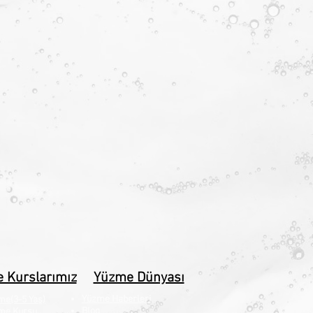
 Kurslarımız
Yüzme Dünyası
Yüzme Haberleri
me(3-5 Yaş)
Blog
me Kursu