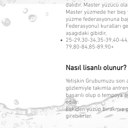
dalıdır. Master yüzücü ola
Master yüzmede her beş ya
yüzme federasyonuna bağ
Federasyonu) kuralları ge
aşagıdaki gibidir,
25-29,30-34,35-39,40-44
79,80-84,85-89,90+
Nasıl lisanlı olunur?
Yetişkin Grubumuzu son 
gözlemiyle takımla antre
başarılı olup o tempoya 
edilir.
Eskiden yüzüp bırakmış ol
girebilirler.