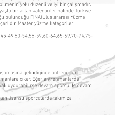
bilmenin yolu düzenli ve iyi bir çalışmadır.
şta bir artan kategoriler halinde Türkiye
lı bulunduğu FINA(Uluslararası Yüzme
çerlidir. Master yüzme kategorileri
,45-49,50-54,55-59,60-64,65-69,70-74,75-
aşamasına gelindiğinde antrenörün
nmanlara çıkar. Eğer antrenmanlarda
ayak uydurabilirse devam sporcu ile devam
an lisanslı sporcularda takımıza