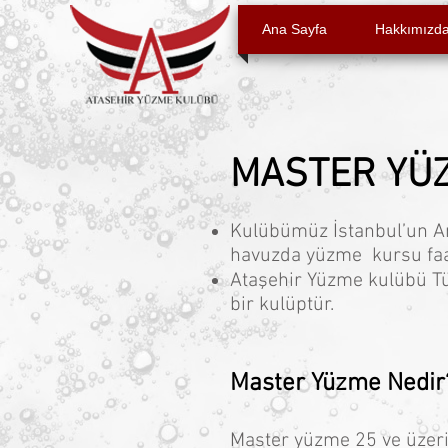
Ana Sayfa
Hakkımızd
MASTER YÜ
Kulübümüz İstanbul’un Ana
havuzda yüzme kursu faal
Ataşehir Yüzme kulübü T
bir kulüptür.
Master Yüzme Nedir
Master yüzme 25 ve üzeri