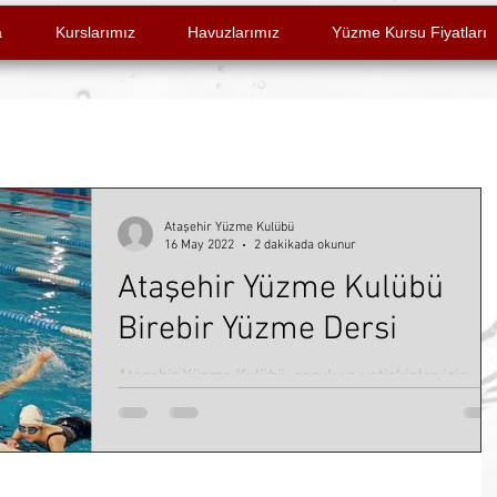
a
Kurslarımız
Havuzlarımız
Yüzme Kursu Fiyatları
Ataşehir Yüzme Kulübü
16 May 2022
2 dakikada okunur
Ataşehir Yüzme Kulübü
Birebir Yüzme Dersi
Ataşehir Yüzme Kulübü, çocuk ve yetişkinler için
birebir yüzme dersi seçenekleri sunuyor.