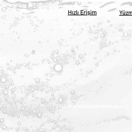
Hızlı Erişim
Yüzm
Ana sayfa
Ataşehir
Hakkımızda
Sancakte
Yüzme Kursları
Çekmekö
Yüzme Havuzları
Üsküdar 
Yüzme Kursu Fiyatları
Kadıköy 
Galeri
Burhan F
İletişim
2017 © atasehiryuzmekulubu.com. H