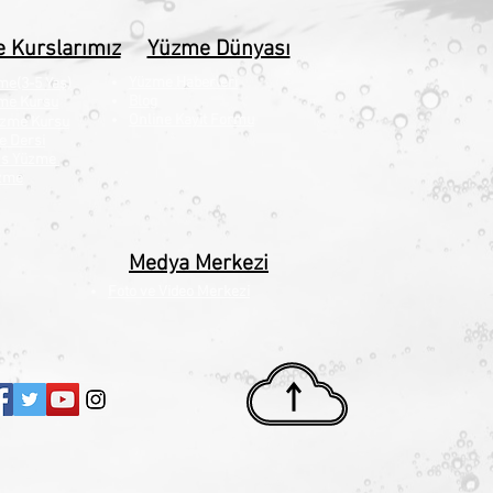
 Kurslarımız
Yüzme Dünyası
Yüzme Haberleri
me(3-5 Yaş)
Blog
me Kursu
Online Kayit Formu
üzme Kursu
e Dersi
ns Yüzme
zme
Medya Merkezi
Foto ve Video Merkezi