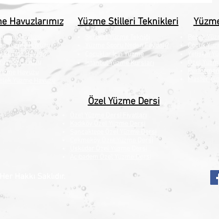
e Havuzlarımız
Yüzme Stilleri Teknikleri
Yüzme
 Yüzme Havuzu
Serbest Yüzme Tekniği
Bebek Yüz
pe Yüzme Havuzu
Yüzme Sporu Neden Faydalı?
Çocuk Yüz
y Yüzme Havuzu
Çocuklar İçin Yüzme
Yetişkin Y
Yüzme Havuzu
Özel Yüzm
İstanbul Yüzme Kursları
Performa
Yüzme Havuzu
Master Yü
elek Yüzme Havuzu
Özel Yüzme Dersi
Özel Yüzme Dersi Fiyatları
Kadıköy Özel Yüzme Dersi
Sancaktepe Özel Yüzme Dersi
Çekmeköy Özel Yüzme Dersi
Üsküdar Özel Yüzme Dersi
Acıbadem Özel Yüzme Dersi
er Hakkı Saklıdır.