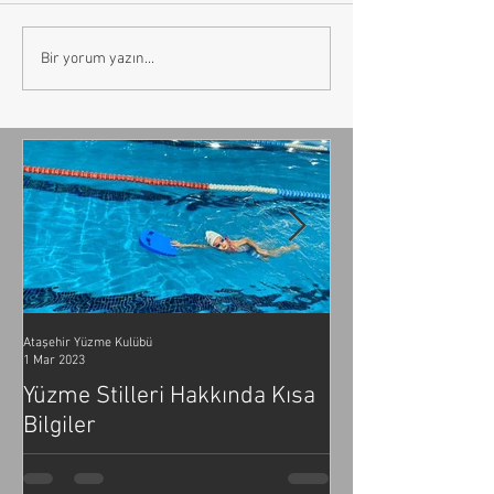
Bir yorum yazın...
Ataşehir Yüzme Kulübü
Ataşehir Yüzme Kulübü
1 Mar 2023
2 Şub 2023
Yüzme Stilleri Hakkında Kısa
Yüzmenin Önem
Bilgiler