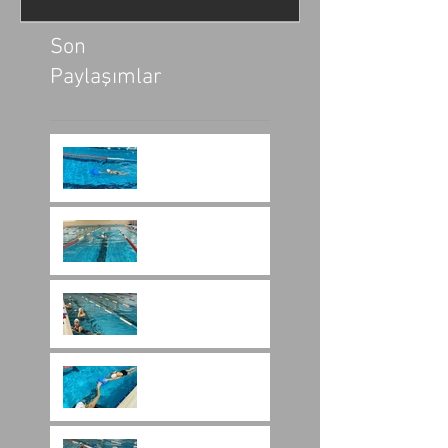
Son
Paylaşımlar
Yüzme Stilleri
Hakkında Kısa Bilgiler
Yüzmenin Önemi
Havuzda Yüzmenin
Faydaları Hakkında
Merak Edilenler
Her Gün Yüzmek
Faydalı Mı?
Karışık Yüzme Nedir?