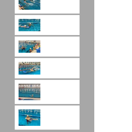
Yüzme Kursu Ne İşe
Yarar?
Yüzme Her Yaşta
Öğrenilebilir Mi?
Yorulmadan Yüzme
Teknikleri
Yüzme Sporu ile İlgili
Bilgiler
Yüzme Kaç Derste
Öğrenilir?