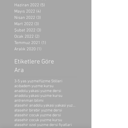
Haziran 2022
(5)
5 yazı
Mayıs 2022
(4)
4 yazı
Nisan 2022
(3)
3 yazı
Mart 2022
(3)
3 yazı
Şubat 2022
(3)
3 yazı
Ocak 2022
(2)
2 yazı
Temmuz 2021
(1)
1 yazı
Aralık 2020
(1)
1 yazı
Etiketlere Göre
Ara
3-5 yas yuzme
Yüzme Stilleri
acıbadem yuzme kursu
anadolu yakasi yuzme dersi
anadolu yakasi yuzme kursu
antrenman bilimi
atasehir anadolu yakasi yakasi yuzme kursu
atasehir birebir yuzme dersi
atasehir cocuk yuzme dersi
atasehir cocuk yuzme kursu
atasehir ozel yuzme dersi fiyatlari