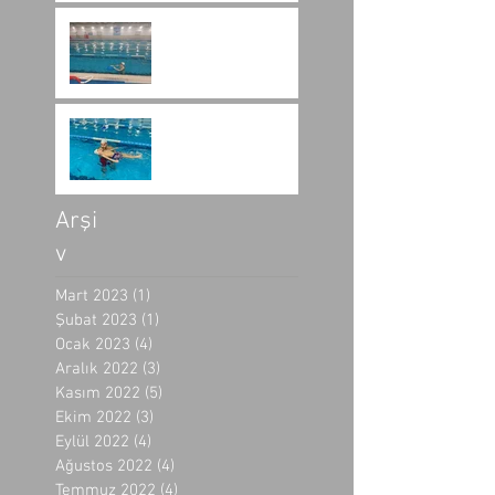
Yüzme Sporu ile İlgili
Bilgiler
Yüzme Kaç Derste
Öğrenilir?
Arşi
v
Mart 2023
(1)
1 yazı
Şubat 2023
(1)
1 yazı
Ocak 2023
(4)
4 yazı
Aralık 2022
(3)
3 yazı
Kasım 2022
(5)
5 yazı
Ekim 2022
(3)
3 yazı
Eylül 2022
(4)
4 yazı
Ağustos 2022
(4)
4 yazı
Temmuz 2022
(4)
4 yazı