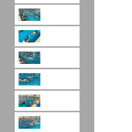
Havuzda Yüzmenin
Faydaları Hakkında
Merak Edilenler
Her Gün Yüzmek
Faydalı Mı?
Karışık Yüzme Nedir?
Yüzme Kursu Ne İşe
Yarar?
Yüzme Her Yaşta
Öğrenilebilir Mi?
Yorulmadan Yüzme
Teknikleri