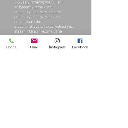
3-5 yas yuzme
Yüzme Stilleri
acıbadem yuzme kursu
anadolu yakasi yuzme dersi
anadolu yakasi yuzme kursu
antrenman bilimi
atasehir anadolu yakasi yakasi yuzme kursu
atasehir birebir yuzme dersi
atasehir cocuk yuzme dersi
atasehir cocuk yuzme kursu
atasehir ozel yuzme dersi fiyatlari
Phone
Email
İnstagram
Facebook
atasehir yetiskin yuzme kursu
atasehir yuzme
atasehir yuzme egitimi
atasehir yuzme fiyat listesi
atasehir yuzme havuzlari
atasehir yuzme havuzu
atasehir yuzme havuzu fiyatlari
atasehir yuzme kulubu
atasehir yuzme kulubu avantajları
atasehir yuzme kulubu birebir ders
atasehir yuzme kulubu ozel yuzme dersi
atasehir yuzme kursu
atasehir yuzme kursu fiyatlari
atasehir'de yuzme havuzu fiyatlari
atasehır 3-5 yas yuzme kursu
atasehır yetiskın yuzme kursu