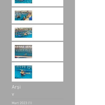
Yüzme Her Yaşta
Öğrenilebilir Mi?
Yorulmadan Yüzme
Teknikleri
Yüzme Sporu ile İlgili
Bilgiler
Yüzme Kaç Derste
Öğrenilir?
Arşi
v
Mart 2023
(1)
1 yazı