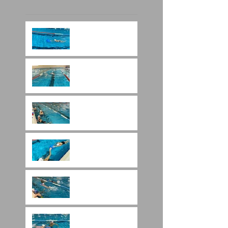
Yüzme Stilleri
Hakkında Kısa Bilgiler
Yüzmenin Önemi
Havuzda Yüzmenin
Faydaları Hakkında
Merak Edilenler
Her Gün Yüzmek
Faydalı Mı?
Karışık Yüzme Nedir?
Yüzme Kursu Ne İşe
Yarar?